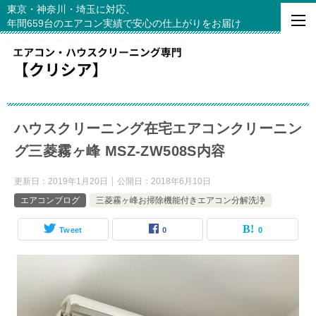
東京・神奈川・埼玉に対応、
年間659台のエアコン実績で安心の仕上がりをお届け
ハウスクリーニング在宅エアコンクリーニン
グ三菱霧ヶ峰 MSZ-ZW508S内容
更新日：
2019年1月20日
公開日：
2018年6月10日
エアコンブログ
三菱霧ヶ峰お掃除機能付きエアコン分解洗浄
Tweet
0
0