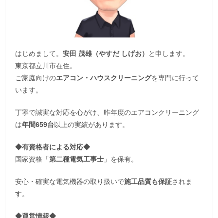
はじめまして。
安田 茂雄（やすだ しげお）
と申します。
東京都立川市在住。
ご家庭向けの
エアコン・ハウスクリーニング
を専門に行って
います。
丁寧で誠実な対応を心がけ、昨年度のエアコンクリーニング
は
年間659台
以上の実績があります。
◆
有資格者による対応
◆
国家資格「
第二種電気工事士
」を保有。
安心・確実な電気機器の取り扱いで
施工品質も保証
されま
す。
◆運営情報◆