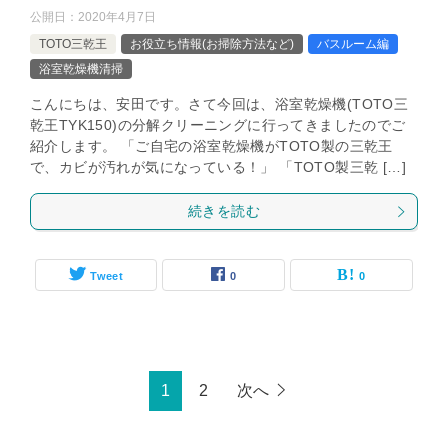
公開日：
2020年4月7日
TOTO三乾王
お役立ち情報(お掃除方法など)
バスルーム編
浴室乾燥機清掃
こんにちは、安田です。さて今回は、浴室乾燥機(TOTO三
乾王TYK150)の分解クリーニングに行ってきましたのでご
紹介します。 「ご自宅の浴室乾燥機がTOTO製の三乾王
で、カビが汚れが気になっている！」 「TOTO製三乾 […]
続きを読む
Tweet
0
0
1
2
次へ