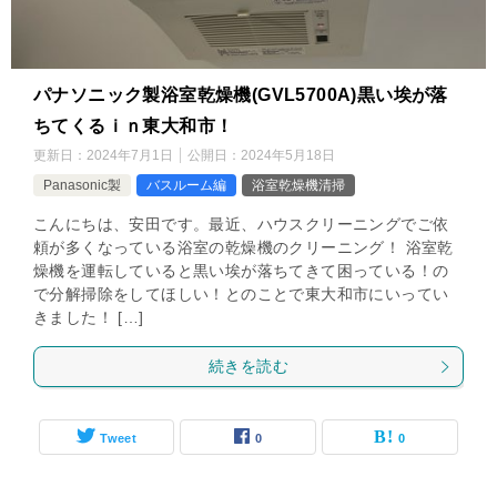
パナソニック製浴室乾燥機(GVL5700A)黒い埃が落
ちてくるｉｎ東大和市！
更新日：
2024年7月1日
公開日：
2024年5月18日
Panasonic製
バスルーム編
浴室乾燥機清掃
こんにちは、安田です。最近、ハウスクリーニングでご依
頼が多くなっている浴室の乾燥機のクリーニング！ 浴室乾
燥機を運転していると黒い埃が落ちてきて困っている！の
で分解掃除をしてほしい！とのことで東大和市にいってい
きました！ […]
続きを読む
Tweet
0
0