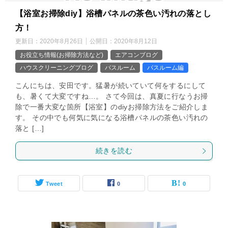
【浴室お掃除diy】浴槽パネルの茶色い汚れの落とし
方！
更新日：
2020年8月26日
公開日：
2020年8月12日
お役立ち情報(お掃除方法など)
エアコンブログ
ハウスクリーニングブログ
バスルーム
バスルーム編
こんにちは、安田です。猛暑が続いていて何をするにして
も、暑くて大変ですね…。 さて今回は、真夏に行なうお掃
除で一番大変な箇所【浴室】のdiyお掃除方法をご紹介しま
す。 その中でも何気に気になる浴槽パネルの茶色い汚れの
落と […]
続きを読む
Tweet
0
0