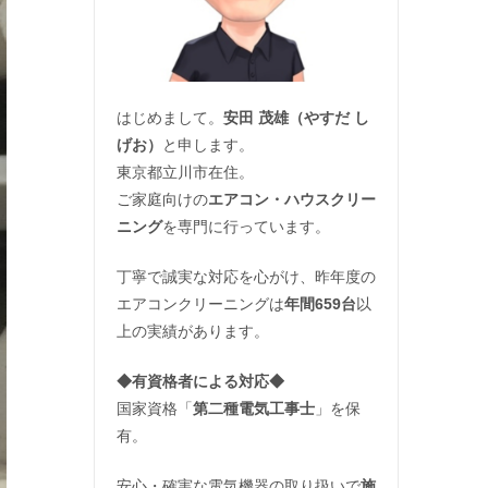
はじめまして。
安田 茂雄（やすだ し
げお）
と申します。
東京都立川市在住。
ご家庭向けの
エアコン・ハウスクリー
ニング
を専門に行っています。
丁寧で誠実な対応を心がけ、昨年度の
エアコンクリーニングは
年間659台
以
上の実績があります。
◆
有資格者による対応
◆
国家資格「
第二種電気工事士
」を保
有。
安心・確実な電気機器の取り扱いで
施