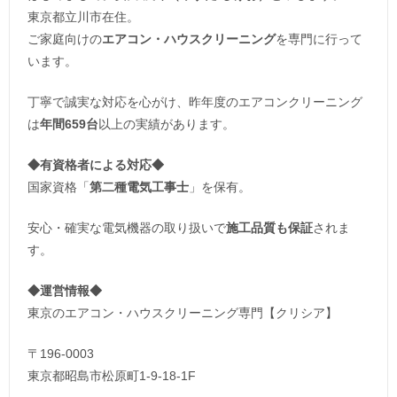
東京都立川市在住。
ご家庭向けの
エアコン・ハウスクリーニング
を専門に行って
います。
丁寧で誠実な対応を心がけ、昨年度のエアコンクリーニング
は
年間659台
以上の実績があります。
◆
有資格者による対応
◆
国家資格「
第二種電気工事士
」を保有。
安心・確実な電気機器の取り扱いで
施工品質も保証
されま
す。
◆運営情報◆
東京のエアコン・ハウスクリーニング専門【クリシア】
〒196-0003
東京都昭島市松原町1-9‐18‐1F