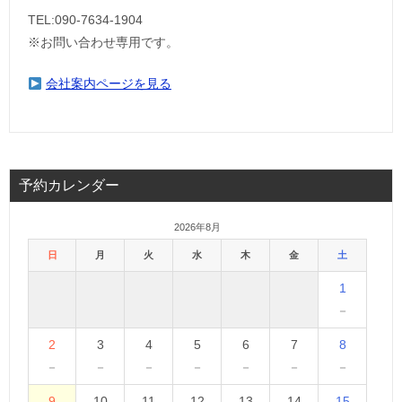
TEL:090-7634-1904
※お問い合わせ専用です。
会社案内ページを見る
予約カレンダー
2026年8月
日
月
火
水
木
金
土
1
－
2
3
4
5
6
7
8
－
－
－
－
－
－
－
9
10
11
12
13
14
15