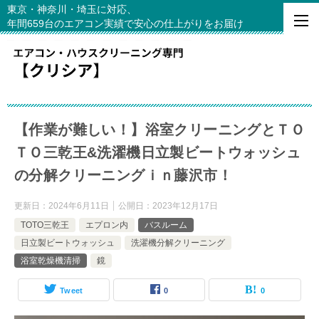
東京・神奈川・埼玉に対応、
年間659台のエアコン実績で安心の仕上がりをお届け
【作業が難しい！】浴室クリーニングとＴＯ
ＴＯ三乾王&洗濯機日立製ビートウォッシュ
の分解クリーニングｉｎ藤沢市！
更新日：
2024年6月11日
公開日：
2023年12月17日
TOTO三乾王
エプロン内
バスルーム
日立製ビートウォッシュ
洗濯機分解クリーニング
浴室乾燥機清掃
鏡
Tweet
0
0