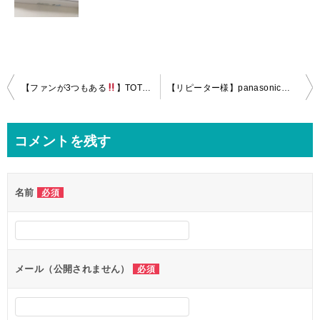
投
【ファンが3つもある
】TOTO三乾王の分解クリーニングin大田区！
【リピーター様】panasonicお掃除エアコン、キッチンレンジフードのクリーニングin八王子市！
稿
ナ
コメントを残す
ビ
ゲ
名前
必須
ー
シ
ョ
ン
メール（公開されません）
必須