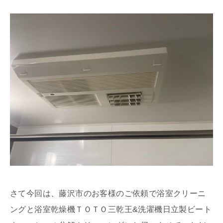
さて今回は、藤沢市のお客様のご依頼で浴室クリーニ
ングと浴室乾燥機ＴＯＴＯ三乾王&洗濯機日立製ビート