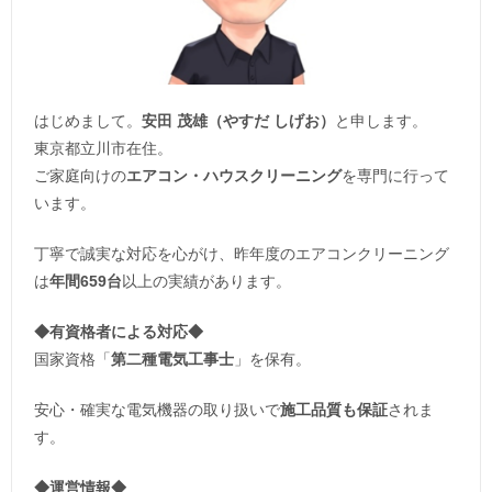
はじめまして。
安田 茂雄（やすだ しげお）
と申します。
東京都立川市在住。
ご家庭向けの
エアコン・ハウスクリーニング
を専門に行って
います。
丁寧で誠実な対応を心がけ、昨年度のエアコンクリーニング
は
年間659台
以上の実績があります。
◆
有資格者による対応
◆
国家資格「
第二種電気工事士
」を保有。
安心・確実な電気機器の取り扱いで
施工品質も保証
されま
す。
◆運営情報◆