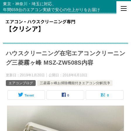
東京・神奈川・埼玉に対応、
年間659台のエアコン実績で安心の仕上がりをお届け
ハウスクリーニング在宅エアコンクリーニン
グ三菱霧ヶ峰 MSZ-ZW508S内容
更新日：
2019年1月20日
公開日：
2018年6月10日
エアコンブログ
三菱霧ヶ峰お掃除機能付きエアコン分解洗浄
Tweet
0
0