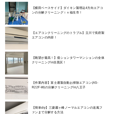
【横田ベースサイド】ダイキン製埋込4方向エアコ
ンの分解クリーニングｉｎ福生市！
【エアコンクリーニングのトラブル】立川で長府製
エアコンの内容！
【眺望が最高！】億ションタワーマンションの全体
クリーニングin目黒区！
【作業内容】富士通製自動お掃除エアコン(AS-
R22F-W)の分解クリーニングin八王子
【簡単diy】三菱霧ヶ峰ノーマルエアコンの送風フ
ァンまで分解する方法