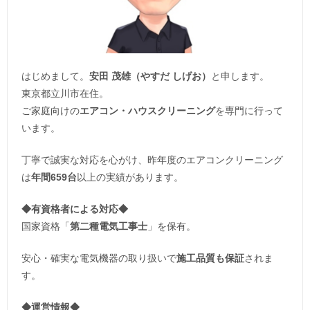
はじめまして。
安田 茂雄（やすだ しげお）
と申します。
東京都立川市在住。
ご家庭向けの
エアコン・ハウスクリーニング
を専門に行って
います。
丁寧で誠実な対応を心がけ、昨年度のエアコンクリーニング
は
年間659台
以上の実績があります。
◆
有資格者による対応
◆
国家資格「
第二種電気工事士
」を保有。
安心・確実な電気機器の取り扱いで
施工品質も保証
されま
す。
◆運営情報◆