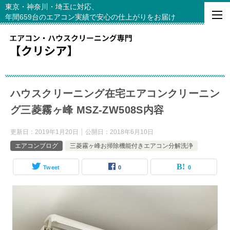
東京・神奈川・埼玉に対応、
年間659台のエアコン実績で安心の仕上がりをお届け
ハウスクリーニング在宅エアコンクリーニン
グ三菱霧ヶ峰 MSZ-ZW508S内容
更新日：
2019年1月20日
公開日：
2018年6月10日
エアコンブログ
三菱霧ヶ峰お掃除機能付きエアコン分解洗浄
Tweet
0
0