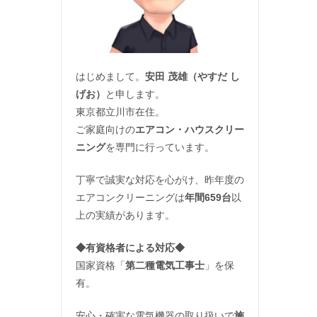
はじめまして。
安田 茂雄（やすだ し
げお）
と申します。
東京都立川市在住。
ご家庭向けの
エアコン・ハウスクリー
ニング
を専門に行っています。
丁寧で誠実な対応を心がけ、昨年度の
エアコンクリーニングは
年間659台
以
上の実績があります。
◆
有資格者による対応
◆
国家資格「
第二種電気工事士
」を保
有。
安心・確実な電気機器の取り扱いで
施