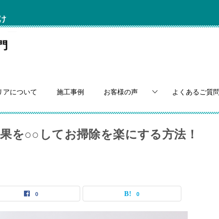
け
リアについて
施工事例
お客様の声
よくあるご質
果を○○してお掃除を楽にする方法！
0
0