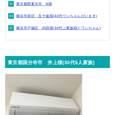
東京都西東京市 N様
横浜市泉区 五十嵐様(40代ワンちゃんがいます)
横浜市戸塚区 内田様(30代ご家族様とワンちゃん)
東京都国分寺市 井上様(30代5人家族)