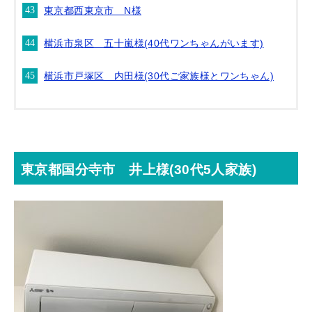
東京都西東京市 N様
横浜市泉区 五十嵐様(40代ワンちゃんがいます)
横浜市戸塚区 内田様(30代ご家族様とワンちゃん)
東京都国分寺市 井上様(30代5人家族)