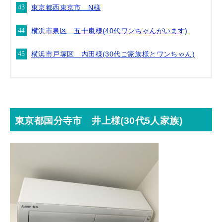
東京都西東京市 N様
横浜市泉区 五十嵐様(40代ワンちゃんがいます)
横浜市戸塚区 内田様(30代ご家族様とワンちゃん)
東京都国分寺市 井上様(30代5人家族)